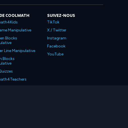
 DE COOLMATH
SUIVEZ-NOUS
ath4Kids
TikTok
ame Manipulative
X / Twitter
en Blocks
Instagram
lative
Facebook
 Line Manipulative
YouTube
n Blocks
lative
Quizzes
ath4Teachers
ath4Parents