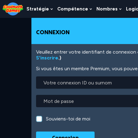
Skip
Skip
Skip
Skip
Aller
to
to
to
to
au
Stratégie
Compétence
Nombres
Logi
Show
Show
Show
Top
Navigation
Main
Footer
contenu
Submenu
Submenu
Subme
of
Content
principal
For
For
For
Page
Stratégie
Compétence
Nombr
CONNEXION
Veuillez entrer votre identifiant de connexio
S'inscrire
.)
Si vous êtes un membre Premium, vous pouvez 
Votre
connexion
ID
ou
Mot
surnom
de
passe
Souviens-toi de moi