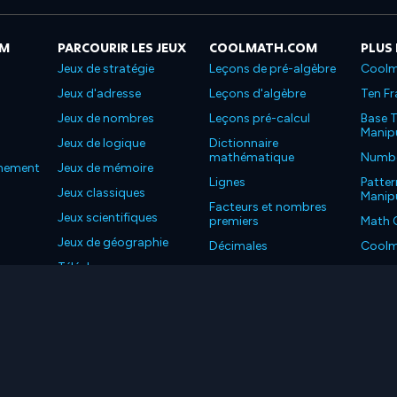
OM
PARCOURIR LES JEUX
COOLMATH.COM
PLUS
Jeux de stratégie
Leçons de pré-algèbre
Coolm
Jeux d'adresse
Leçons d'algèbre
Ten Fr
Jeux de nombres
Leçons pré-calcul
Base T
Manipu
Jeux de logique
Dictionnaire
mathématique
Number
nnement
Jeux de mémoire
Lignes
Patter
Jeux classiques
Manipu
Facteurs et nombres
Jeux scientifiques
premiers
Math 
Jeux de géographie
Décimales
Coolm
Téléchargez nos
Propriétés
Coolm
applications
LC. Tous les droits sont réservés.