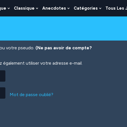
que
Classique
Anecdotes
Catégories
Tous Les 
Show
Show
Show
Show
nu
Submenu
Submenu
Submenu
Submenu
For
For
For
For
es
Logique
Classique
Anecdotes
Catégories
n ou votre pseudo.
(Ne pas avoir de compte?
également utiliser votre adresse e-mail.
Mot de passe oublié?