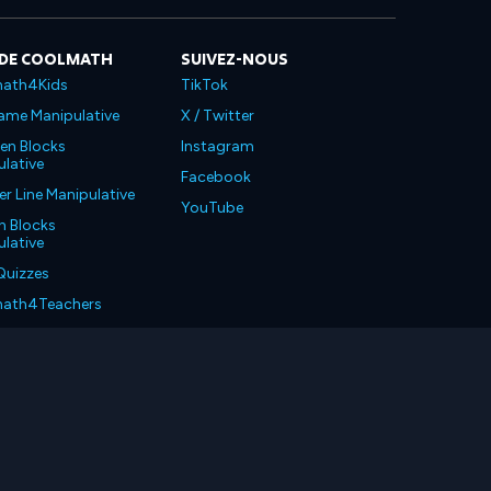
 DE COOLMATH
SUIVEZ-NOUS
ath4Kids
TikTok
ame Manipulative
X / Twitter
en Blocks
Instagram
lative
Facebook
 Line Manipulative
YouTube
n Blocks
lative
Quizzes
ath4Teachers
ath4Parents