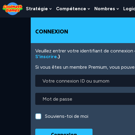
Skip
Skip
Skip
Skip
Aller
to
to
to
to
au
Stratégie
Compétence
Nombres
Logi
Show
Show
Show
Top
Navigation
Main
Footer
contenu
Submenu
Submenu
Subme
of
Content
principal
For
For
For
Page
Stratégie
Compétence
Nombr
CONNEXION
Veuillez entrer votre identifiant de connexio
S'inscrire
.)
Si vous êtes un membre Premium, vous pouvez 
Votre
connexion
ID
ou
Mot
surnom
de
passe
Souviens-toi de moi