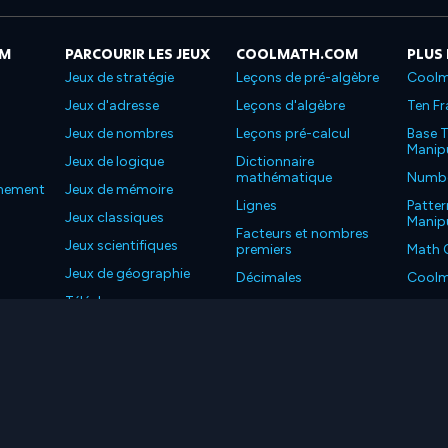
OM
PARCOURIR LES JEUX
COOLMATH.COM
PLUS
Jeux de stratégie
Leçons de pré-algèbre
Coolm
Jeux d'adresse
Leçons d'algèbre
Ten Fr
Jeux de nombres
Leçons pré-calcul
Base T
Manipu
Jeux de logique
Dictionnaire
mathématique
Number
nnement
Jeux de mémoire
Lignes
Patter
Jeux classiques
Manipu
Facteurs et nombres
Jeux scientifiques
premiers
Math 
Jeux de géographie
Décimales
Coolm
Téléchargez nos
Propriétés
Coolm
applications
LC. Tous les droits sont réservés.