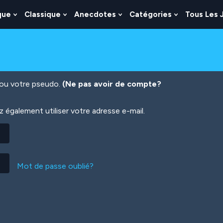
que
Classique
Anecdotes
Catégories
Tous Les 
Show
Show
Show
Show
nu
Submenu
Submenu
Submenu
Submenu
For
For
For
For
es
Logique
Classique
Anecdotes
Catégories
n ou votre pseudo.
(Ne pas avoir de compte?
également utiliser votre adresse e-mail.
Mot de passe oublié?