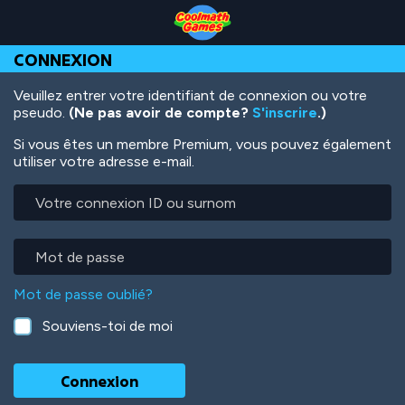
Skip
Skip
Skip
Skip
Aller
to
to
to
to
au
Top
Navigation
Main
Footer
contenu
CONNEXION
of
Content
principal
Page
Veuillez entrer votre identifiant de connexion ou votre
pseudo.
(Ne pas avoir de compte?
S'inscrire
.)
Si vous êtes un membre Premium, vous pouvez également
utiliser votre adresse e-mail.
Votre
connexion
ID
ou
Mot
surnom
de
passe
Mot de passe oublié?
Souviens-toi de moi