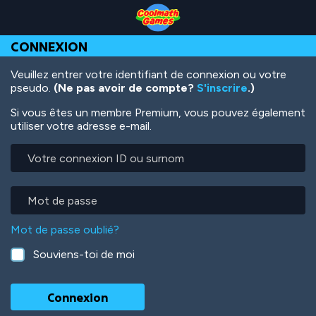
Skip
Skip
Skip
Skip
Aller
to
to
to
to
au
Top
Navigation
Main
Footer
contenu
CONNEXION
of
Content
principal
Page
Veuillez entrer votre identifiant de connexion ou votre
pseudo.
(Ne pas avoir de compte?
S'inscrire
.)
Si vous êtes un membre Premium, vous pouvez également
utiliser votre adresse e-mail.
Votre
connexion
ID
ou
Mot
surnom
de
passe
Mot de passe oublié?
Souviens-toi de moi