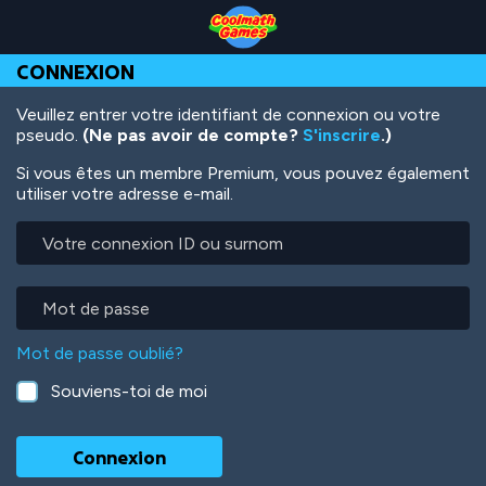
Skip
Skip
Skip
Skip
Aller
to
to
to
to
au
Top
Navigation
Main
Footer
contenu
CONNEXION
of
Content
principal
Page
Veuillez entrer votre identifiant de connexion ou votre
pseudo.
(Ne pas avoir de compte?
S'inscrire
.)
Si vous êtes un membre Premium, vous pouvez également
utiliser votre adresse e-mail.
Votre
connexion
ID
ou
Mot
surnom
de
passe
Mot de passe oublié?
Souviens-toi de moi