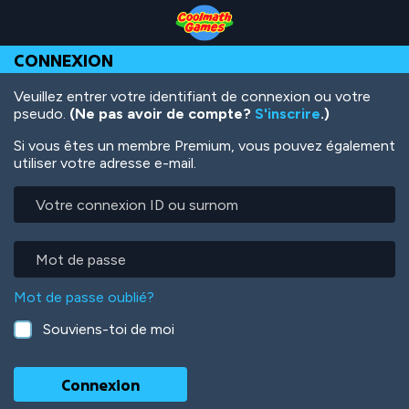
Skip
Skip
Skip
Skip
Aller
to
to
to
to
au
Top
Navigation
Main
Footer
contenu
CONNEXION
of
Content
principal
Page
Veuillez entrer votre identifiant de connexion ou votre
pseudo.
(Ne pas avoir de compte?
S'inscrire
.)
Si vous êtes un membre Premium, vous pouvez également
utiliser votre adresse e-mail.
Votre
connexion
ID
ou
Mot
surnom
de
passe
Mot de passe oublié?
Souviens-toi de moi