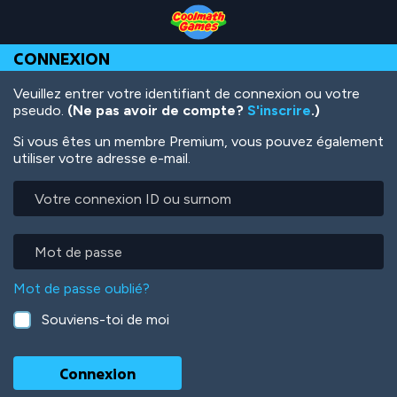
Skip
Skip
Skip
Skip
Aller
to
to
to
to
au
Top
Navigation
Main
Footer
contenu
CONNEXION
of
Content
principal
Page
Veuillez entrer votre identifiant de connexion ou votre
pseudo.
(Ne pas avoir de compte?
S'inscrire
.)
Si vous êtes un membre Premium, vous pouvez également
utiliser votre adresse e-mail.
Votre
connexion
ID
ou
Mot
surnom
de
passe
Mot de passe oublié?
Souviens-toi de moi