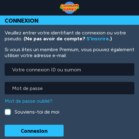
Skip
Skip
Skip
Skip
Aller
to
to
to
to
au
Top
Navigation
Main
Footer
contenu
CONNEXION
of
Content
principal
Page
Veuillez entrer votre identifiant de connexion ou votre
pseudo.
(Ne pas avoir de compte?
S'inscrire
.)
Si vous êtes un membre Premium, vous pouvez également
utiliser votre adresse e-mail.
Votre
connexion
ID
ou
Mot
surnom
de
passe
Mot de passe oublié?
Souviens-toi de moi