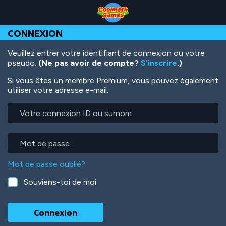
Skip
Skip
Skip
Skip
Aller
to
to
to
to
au
Top
Navigation
Main
Footer
contenu
CONNEXION
of
Content
principal
Page
Veuillez entrer votre identifiant de connexion ou votre
pseudo.
(Ne pas avoir de compte?
S'inscrire
.)
Si vous êtes un membre Premium, vous pouvez également
utiliser votre adresse e-mail.
Votre
connexion
ID
ou
Mot
surnom
de
passe
Mot de passe oublié?
Souviens-toi de moi