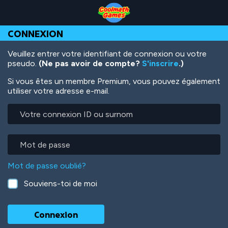
Skip
Skip
Skip
Skip
Aller
to
to
to
to
au
Top
Navigation
Main
Footer
contenu
CONNEXION
of
Content
principal
Page
Veuillez entrer votre identifiant de connexion ou votre
pseudo.
(Ne pas avoir de compte?
S'inscrire
.)
Si vous êtes un membre Premium, vous pouvez également
utiliser votre adresse e-mail.
Votre
connexion
ID
ou
Mot
surnom
de
passe
Mot de passe oublié?
Souviens-toi de moi