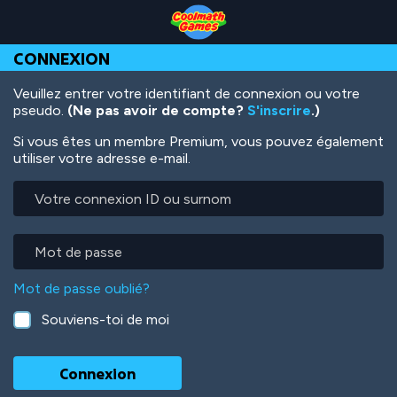
Skip
Skip
Skip
Skip
Aller
to
to
to
to
au
Top
Navigation
Main
Footer
contenu
CONNEXION
of
Content
principal
Page
Veuillez entrer votre identifiant de connexion ou votre
pseudo.
(Ne pas avoir de compte?
S'inscrire
.)
Si vous êtes un membre Premium, vous pouvez également
utiliser votre adresse e-mail.
Votre
connexion
ID
ou
Mot
surnom
de
passe
Mot de passe oublié?
Souviens-toi de moi