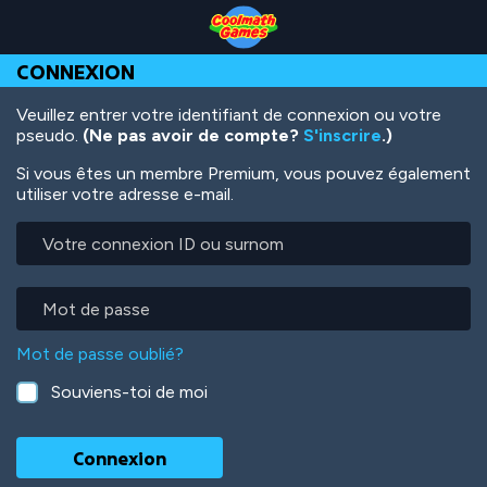
Skip
Skip
Skip
Skip
Aller
to
to
to
to
au
Top
Navigation
Main
Footer
contenu
CONNEXION
of
Content
principal
Page
Veuillez entrer votre identifiant de connexion ou votre
pseudo.
(Ne pas avoir de compte?
S'inscrire
.)
Si vous êtes un membre Premium, vous pouvez également
utiliser votre adresse e-mail.
Votre
connexion
ID
ou
Mot
surnom
de
passe
Mot de passe oublié?
Souviens-toi de moi