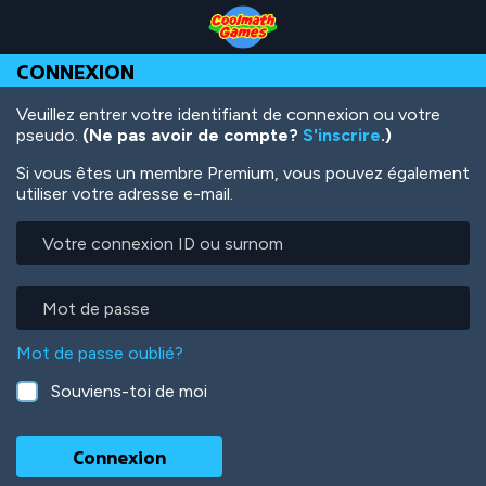
Skip
Skip
Skip
Skip
Aller
to
to
to
to
au
Top
Navigation
Main
Footer
contenu
CONNEXION
of
Content
principal
Page
Veuillez entrer votre identifiant de connexion ou votre
pseudo.
(Ne pas avoir de compte?
S'inscrire
.)
Si vous êtes un membre Premium, vous pouvez également
utiliser votre adresse e-mail.
Votre
connexion
ID
ou
Mot
surnom
de
passe
Mot de passe oublié?
Souviens-toi de moi