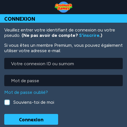
Skip
Skip
Skip
Skip
Aller
to
to
to
to
au
Top
Navigation
Main
Footer
contenu
CONNEXION
of
Content
principal
Page
Veuillez entrer votre identifiant de connexion ou votre
pseudo.
(Ne pas avoir de compte?
S'inscrire
.)
Si vous êtes un membre Premium, vous pouvez également
utiliser votre adresse e-mail.
Votre
connexion
ID
ou
Mot
surnom
de
passe
Mot de passe oublié?
Souviens-toi de moi