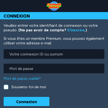
Skip
Skip
Skip
Skip
Aller
to
to
to
to
au
Top
Navigation
Main
Footer
contenu
CONNEXION
of
Content
principal
Page
Veuillez entrer votre identifiant de connexion ou votre
pseudo.
(Ne pas avoir de compte?
S'inscrire
.)
Si vous êtes un membre Premium, vous pouvez également
utiliser votre adresse e-mail.
Votre
connexion
ID
ou
Mot
surnom
de
passe
Mot de passe oublié?
Souviens-toi de moi