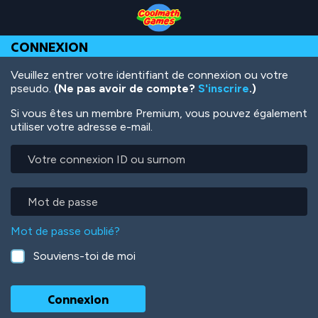
Skip
Skip
Skip
Skip
Aller
to
to
to
to
au
Top
Navigation
Main
Footer
contenu
CONNEXION
of
Content
principal
Page
Veuillez entrer votre identifiant de connexion ou votre
pseudo.
(Ne pas avoir de compte?
S'inscrire
.)
Si vous êtes un membre Premium, vous pouvez également
utiliser votre adresse e-mail.
Votre
connexion
ID
ou
Mot
surnom
de
passe
Mot de passe oublié?
Souviens-toi de moi