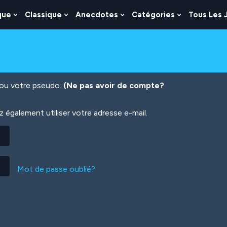
que
Classique
Anecdotes
Catégories
Tous Les 
Show
Show
Show
Show
nu
Submenu
Submenu
Submenu
Submenu
For
For
For
For
es
Logique
Classique
Anecdotes
Catégories
n ou votre pseudo.
(Ne pas avoir de compte?
également utiliser votre adresse e-mail.
Mot de passe oublié?