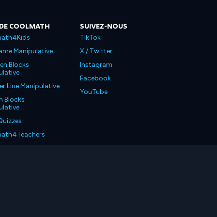
 DE COOLMATH
SUIVEZ-NOUS
ath4Kids
TikTok
ame Manipulative
X / Twitter
en Blocks
Instagram
lative
Facebook
 Line Manipulative
YouTube
n Blocks
lative
Quizzes
ath4Teachers
ath4Parents