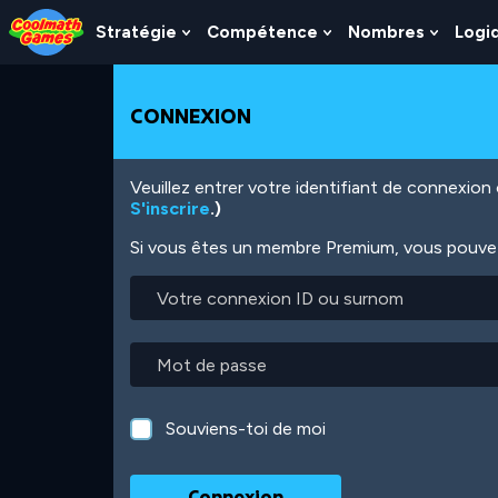
Skip
Skip
Skip
Skip
Aller
to
to
to
to
au
Stratégie
Compétence
Nombres
Logi
Show
Show
Show
Top
Navigation
Main
Footer
contenu
Submenu
Submenu
Subme
of
Content
principal
For
For
For
Page
Stratégie
Compétence
Nombr
CONNEXION
Veuillez entrer votre identifiant de connexio
S'inscrire
.)
Si vous êtes un membre Premium, vous pouvez 
Votre
connexion
ID
ou
Mot
surnom
de
passe
Souviens-toi de moi