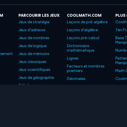
OM
PARCOURIR LES JEUX
COOLMATH.COM
PLUS
Jeux de stratégie
Leçons de pré-algèbre
Coolm
Jeux d'adresse
Leçons d'algèbre
Ten Fr
Jeux de nombres
Leçons pré-calcul
Base T
Manipu
Jeux de logique
Dictionnaire
mathématique
Number
nnement
Jeux de mémoire
Lignes
Patter
Jeux classiques
Manipu
Facteurs et nombres
Jeux scientifiques
premiers
Math 
Jeux de géographie
Décimales
Coolm
Téléchargez nos
Propriétés
Coolm
applications
LC. Tous les droits sont réservés.