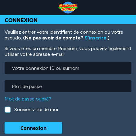
Skip
Skip
Skip
Skip
Aller
to
to
to
to
au
Top
Navigation
Main
Footer
contenu
CONNEXION
of
Content
principal
Page
Veuillez entrer votre identifiant de connexion ou votre
pseudo.
(Ne pas avoir de compte?
S'inscrire
.)
Si vous êtes un membre Premium, vous pouvez également
utiliser votre adresse e-mail.
Votre
connexion
ID
ou
Mot
surnom
de
passe
Mot de passe oublié?
Souviens-toi de moi