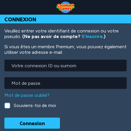
Skip
Skip
Skip
Skip
Aller
to
to
to
to
au
Top
Navigation
Main
Footer
contenu
CONNEXION
of
Content
principal
Page
Veuillez entrer votre identifiant de connexion ou votre
pseudo.
(Ne pas avoir de compte?
S'inscrire
.)
Si vous êtes un membre Premium, vous pouvez également
utiliser votre adresse e-mail.
Votre
connexion
ID
ou
Mot
surnom
de
passe
Mot de passe oublié?
Souviens-toi de moi