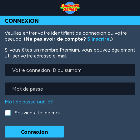
Skip
Skip
Skip
Skip
Aller
to
to
to
to
au
Top
Navigation
Main
Footer
contenu
CONNEXION
of
Content
principal
Page
Veuillez entrer votre identifiant de connexion ou votre
pseudo.
(Ne pas avoir de compte?
S'inscrire
.)
Si vous êtes un membre Premium, vous pouvez également
utiliser votre adresse e-mail.
Votre
connexion
ID
ou
Mot
surnom
de
passe
Mot de passe oublié?
Souviens-toi de moi