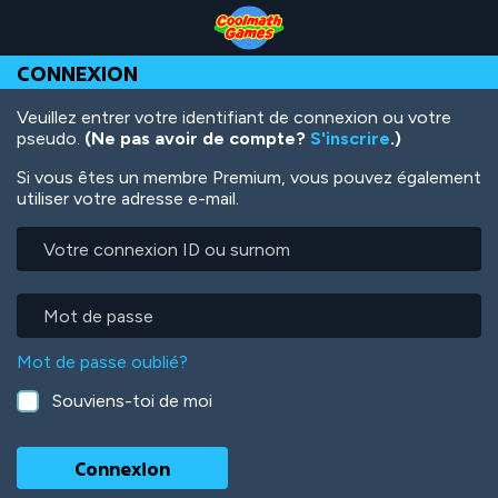
Skip
Skip
Skip
Skip
Aller
to
to
to
to
au
Top
Navigation
Main
Footer
contenu
CONNEXION
of
Content
principal
Page
Veuillez entrer votre identifiant de connexion ou votre
pseudo.
(Ne pas avoir de compte?
S'inscrire
.)
Si vous êtes un membre Premium, vous pouvez également
utiliser votre adresse e-mail.
Votre
connexion
ID
ou
Mot
surnom
de
passe
Mot de passe oublié?
Souviens-toi de moi