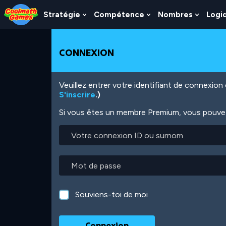
Skip
Skip
Skip
Skip
Aller
to
to
to
to
au
Stratégie
Compétence
Nombres
Logi
Show
Show
Show
Top
Navigation
Main
Footer
contenu
Submenu
Submenu
Subme
of
Content
principal
For
For
For
Page
Stratégie
Compétence
Nombr
CONNEXION
Veuillez entrer votre identifiant de connexio
S'inscrire
.)
Si vous êtes un membre Premium, vous pouvez 
Votre
connexion
ID
ou
Mot
surnom
de
passe
Souviens-toi de moi