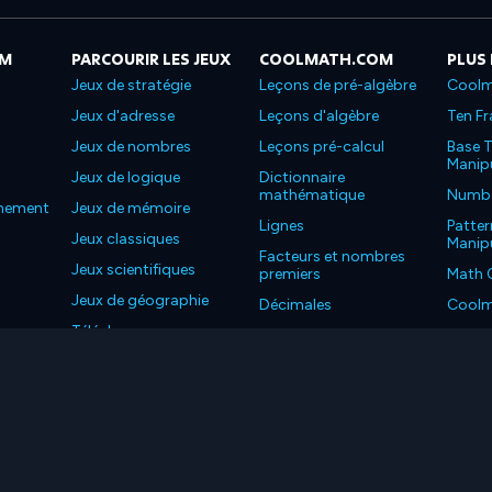
OM
PARCOURIR LES JEUX
COOLMATH.COM
PLUS
Jeux de stratégie
Leçons de pré-algèbre
Coolm
Jeux d'adresse
Leçons d'algèbre
Ten Fr
Jeux de nombres
Leçons pré-calcul
Base T
Manipu
Jeux de logique
Dictionnaire
mathématique
Number
nnement
Jeux de mémoire
Lignes
Patter
Jeux classiques
Manipu
Facteurs et nombres
Jeux scientifiques
premiers
Math 
Jeux de géographie
Décimales
Coolm
Téléchargez nos
Propriétés
Coolm
applications
LC. Tous les droits sont réservés.