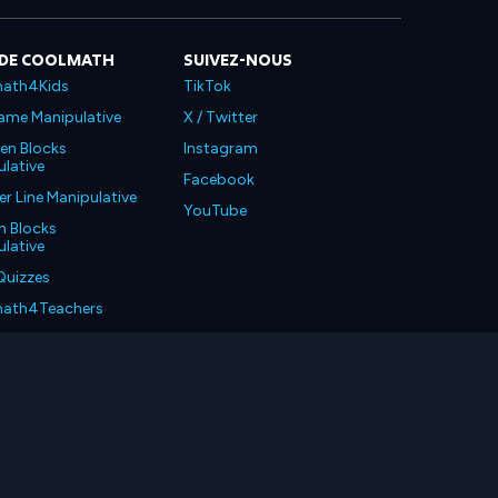
 DE COOLMATH
SUIVEZ-NOUS
ath4Kids
TikTok
ame Manipulative
X / Twitter
en Blocks
Instagram
lative
Facebook
 Line Manipulative
YouTube
n Blocks
lative
Quizzes
ath4Teachers
ath4Parents