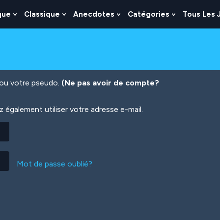
que
Classique
Anecdotes
Catégories
Tous Les 
Show
Show
Show
Show
nu
Submenu
Submenu
Submenu
Submenu
For
For
For
For
es
Logique
Classique
Anecdotes
Catégories
n ou votre pseudo.
(Ne pas avoir de compte?
également utiliser votre adresse e-mail.
Mot de passe oublié?