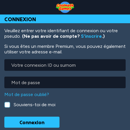
Skip
Skip
Skip
Skip
Aller
to
to
to
to
au
Top
Navigation
Main
Footer
contenu
CONNEXION
of
Content
principal
Page
Veuillez entrer votre identifiant de connexion ou votre
pseudo.
(Ne pas avoir de compte?
S'inscrire
.)
Si vous êtes un membre Premium, vous pouvez également
utiliser votre adresse e-mail.
Votre
connexion
ID
ou
Mot
surnom
de
passe
Mot de passe oublié?
Souviens-toi de moi