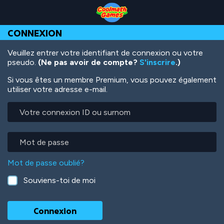
Skip
Skip
Skip
Skip
Aller
to
to
to
to
au
Top
Navigation
Main
Footer
contenu
CONNEXION
of
Content
principal
Page
Veuillez entrer votre identifiant de connexion ou votre
pseudo.
(Ne pas avoir de compte?
S'inscrire
.)
Si vous êtes un membre Premium, vous pouvez également
utiliser votre adresse e-mail.
Votre
connexion
ID
ou
Mot
surnom
de
passe
Mot de passe oublié?
Souviens-toi de moi