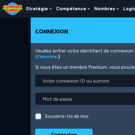
Skip
Skip
Skip
Skip
Aller
to
to
to
to
au
Stratégie
Compétence
Nombres
Logi
Show
Show
Show
Top
Navigation
Main
Footer
contenu
Submenu
Submenu
Subme
of
Content
principal
For
For
For
Page
Stratégie
Compétence
Nombr
CONNEXION
Veuillez entrer votre identifiant de connexio
S'inscrire
.)
Si vous êtes un membre Premium, vous pouvez 
Votre
connexion
ID
ou
Mot
surnom
de
passe
Souviens-toi de moi