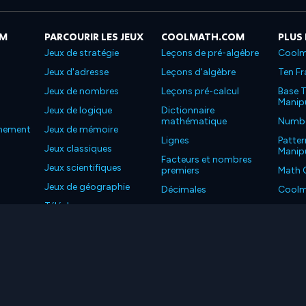
OM
PARCOURIR LES JEUX
COOLMATH.COM
PLUS
Jeux de stratégie
Leçons de pré-algèbre
Coolm
Jeux d'adresse
Leçons d'algèbre
Ten Fr
Jeux de nombres
Leçons pré-calcul
Base T
Manipu
Jeux de logique
Dictionnaire
mathématique
Number
nnement
Jeux de mémoire
Lignes
Patter
Jeux classiques
Manipu
Facteurs et nombres
Jeux scientifiques
premiers
Math 
Jeux de géographie
Décimales
Coolm
Téléchargez nos
Propriétés
Coolm
applications
LC. Tous les droits sont réservés.