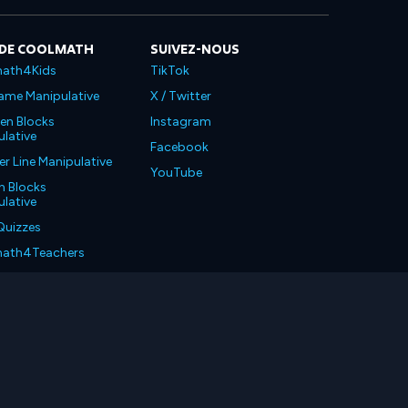
 DE COOLMATH
SUIVEZ-NOUS
ath4Kids
TikTok
ame Manipulative
X / Twitter
en Blocks
Instagram
lative
Facebook
 Line Manipulative
YouTube
n Blocks
lative
Quizzes
ath4Teachers
ath4Parents