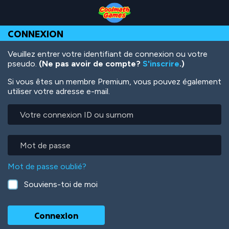
Skip
Skip
Skip
Skip
Aller
to
to
to
to
au
Top
Navigation
Main
Footer
contenu
CONNEXION
of
Content
principal
Page
Veuillez entrer votre identifiant de connexion ou votre
pseudo.
(Ne pas avoir de compte?
S'inscrire
.)
Si vous êtes un membre Premium, vous pouvez également
utiliser votre adresse e-mail.
Votre
connexion
ID
ou
Mot
surnom
de
passe
Mot de passe oublié?
Souviens-toi de moi