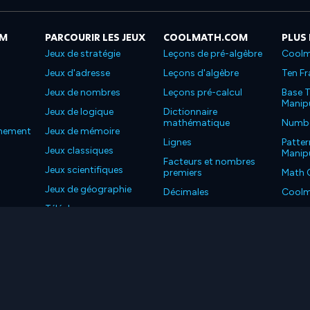
OM
PARCOURIR LES JEUX
COOLMATH.COM
PLUS
Jeux de stratégie
Leçons de pré-algèbre
Coolm
Jeux d'adresse
Leçons d'algèbre
Ten Fr
Jeux de nombres
Leçons pré-calcul
Base T
Manipu
Jeux de logique
Dictionnaire
mathématique
Number
nnement
Jeux de mémoire
Lignes
Patter
Jeux classiques
Manipu
Facteurs et nombres
Jeux scientifiques
premiers
Math 
Jeux de géographie
Décimales
Coolm
Téléchargez nos
Propriétés
Coolm
applications
LC. Tous les droits sont réservés.