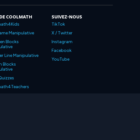
 DE COOLMATH
SUIVEZ-NOUS
ath4Kids
TikTok
ame Manipulative
X / Twitter
en Blocks
Instagram
lative
Facebook
 Line Manipulative
YouTube
n Blocks
lative
Quizzes
ath4Teachers
ath4Parents