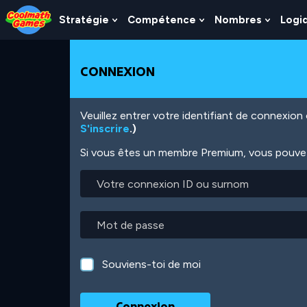
Skip
Skip
Skip
Skip
Aller
to
to
to
to
au
Stratégie
Compétence
Nombres
Logi
Show
Show
Show
Top
Navigation
Main
Footer
contenu
Submenu
Submenu
Subme
of
Content
principal
For
For
For
Page
Stratégie
Compétence
Nombr
CONNEXION
Veuillez entrer votre identifiant de connexio
S'inscrire
.)
Si vous êtes un membre Premium, vous pouvez 
Votre
connexion
ID
ou
Mot
surnom
de
passe
Souviens-toi de moi