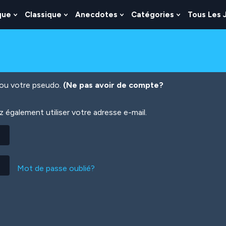
que
Classique
Anecdotes
Catégories
Tous Les 
Show
Show
Show
Show
nu
Submenu
Submenu
Submenu
Submenu
For
For
For
For
es
Logique
Classique
Anecdotes
Catégories
n ou votre pseudo.
(Ne pas avoir de compte?
également utiliser votre adresse e-mail.
Mot de passe oublié?