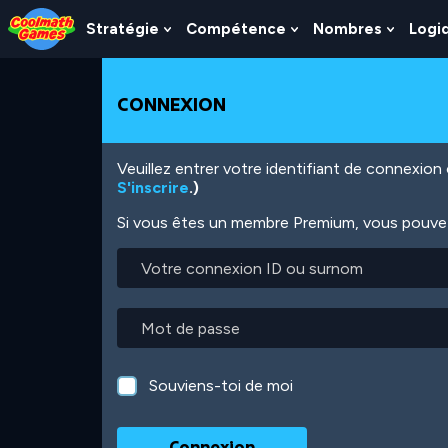
Skip
Skip
Skip
Skip
Aller
to
to
to
to
au
Stratégie
Compétence
Nombres
Logi
Show
Show
Show
Top
Navigation
Main
Footer
contenu
Submenu
Submenu
Subme
of
Content
principal
For
For
For
Page
Stratégie
Compétence
Nombr
CONNEXION
Veuillez entrer votre identifiant de connexio
S'inscrire
.)
Si vous êtes un membre Premium, vous pouvez 
Votre
connexion
ID
ou
Mot
surnom
de
passe
Souviens-toi de moi