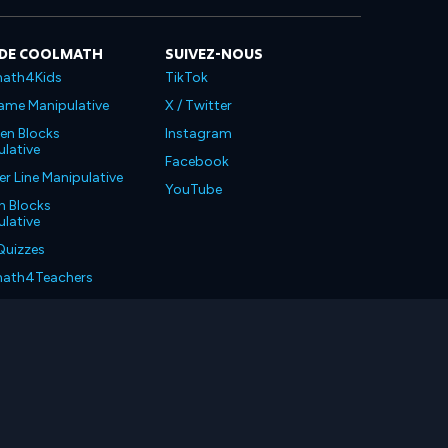
 DE COOLMATH
SUIVEZ-NOUS
ath4Kids
TikTok
ame Manipulative
X / Twitter
en Blocks
Instagram
lative
Facebook
 Line Manipulative
YouTube
n Blocks
lative
Quizzes
ath4Teachers
ath4Parents