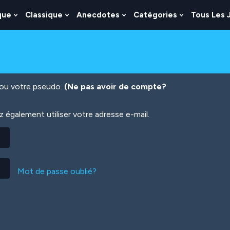
que
Classique
Anecdotes
Catégories
Tous Les 
Show
Show
Show
Show
nu
Submenu
Submenu
Submenu
Submenu
For
For
For
For
es
Logique
Classique
Anecdotes
Catégories
n ou votre pseudo.
(Ne pas avoir de compte?
également utiliser votre adresse e-mail.
Mot de passe oublié?