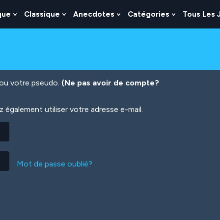
que
Classique
Anecdotes
Catégories
Tous Les 
Show
Show
Show
Show
nu
Submenu
Submenu
Submenu
Submenu
For
For
For
For
es
Logique
Classique
Anecdotes
Catégories
n ou votre pseudo.
(Ne pas avoir de compte?
également utiliser votre adresse e-mail.
Mot de passe oublié?