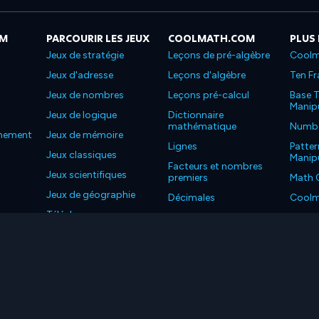
OM
PARCOURIR LES JEUX
COOLMATH.COM
PLUS
Jeux de stratégie
Leçons de pré-algèbre
Coolm
Jeux d'adresse
Leçons d'algèbre
Ten Fr
Jeux de nombres
Leçons pré-calcul
Base T
Manipu
Jeux de logique
Dictionnaire
mathématique
Number
nnement
Jeux de mémoire
Lignes
Patter
Jeux classiques
Manipu
Facteurs et nombres
Jeux scientifiques
premiers
Math 
Jeux de géographie
Décimales
Coolm
Téléchargez nos
Propriétés
Coolm
applications
LC. Tous les droits sont réservés.