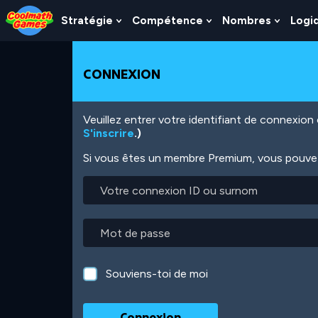
Skip
Skip
Skip
Skip
Aller
to
to
to
to
au
Stratégie
Compétence
Nombres
Logi
Show
Show
Show
Top
Navigation
Main
Footer
contenu
Submenu
Submenu
Subme
of
Content
principal
For
For
For
Page
Stratégie
Compétence
Nombr
CONNEXION
Veuillez entrer votre identifiant de connexio
S'inscrire
.)
Si vous êtes un membre Premium, vous pouvez 
Votre
connexion
ID
ou
Mot
surnom
de
passe
Souviens-toi de moi