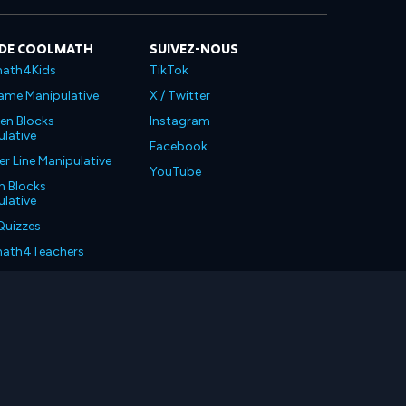
 DE COOLMATH
SUIVEZ-NOUS
ath4Kids
TikTok
ame Manipulative
X / Twitter
en Blocks
Instagram
lative
Facebook
 Line Manipulative
YouTube
n Blocks
lative
Quizzes
ath4Teachers
ath4Parents