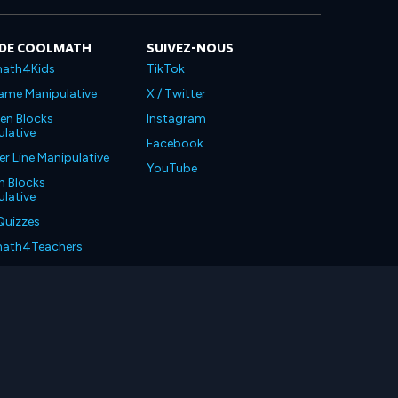
 DE COOLMATH
SUIVEZ-NOUS
ath4Kids
TikTok
ame Manipulative
X / Twitter
en Blocks
Instagram
lative
Facebook
 Line Manipulative
YouTube
n Blocks
lative
Quizzes
ath4Teachers
ath4Parents