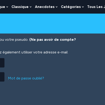
que
Classique
Anecdotes
Catégories
Tous Les 
Show
Show
Show
Show
nu
Submenu
Submenu
Submenu
Submenu
For
For
For
For
es
Logique
Classique
Anecdotes
Catégories
n ou votre pseudo.
(Ne pas avoir de compte?
également utiliser votre adresse e-mail.
Mot de passe oublié?