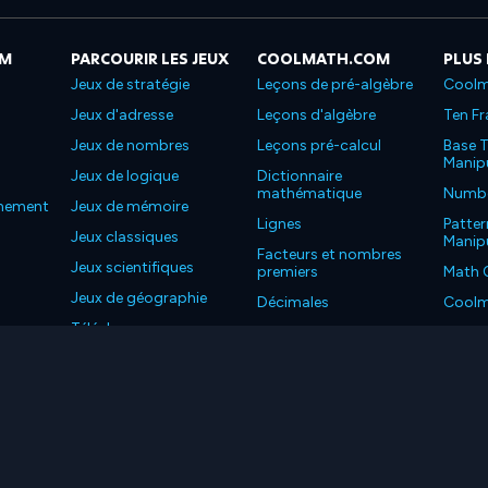
OM
PARCOURIR LES JEUX
COOLMATH.COM
PLUS
Jeux de stratégie
Leçons de pré-algèbre
Coolm
Jeux d'adresse
Leçons d'algèbre
Ten Fr
Jeux de nombres
Leçons pré-calcul
Base T
Manipu
Jeux de logique
Dictionnaire
mathématique
Number
nnement
Jeux de mémoire
Lignes
Patter
Jeux classiques
Manipu
Facteurs et nombres
Jeux scientifiques
premiers
Math 
Jeux de géographie
Décimales
Coolm
Téléchargez nos
Propriétés
Coolm
applications
LC. Tous les droits sont réservés.