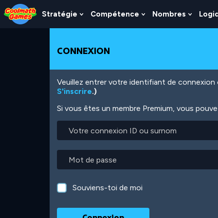
Skip
Skip
Skip
Skip
Aller
to
to
to
to
au
Stratégie
Compétence
Nombres
Logi
Show
Show
Show
Top
Navigation
Main
Footer
contenu
Submenu
Submenu
Subme
of
Content
principal
For
For
For
Page
Stratégie
Compétence
Nombr
CONNEXION
Veuillez entrer votre identifiant de connexio
S'inscrire
.)
Si vous êtes un membre Premium, vous pouvez 
Votre
connexion
ID
ou
Mot
surnom
de
passe
Souviens-toi de moi