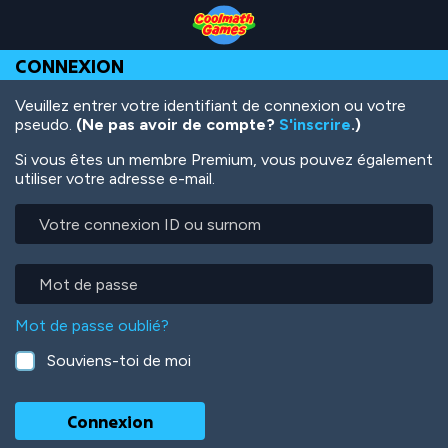
Skip
Skip
Skip
Skip
Aller
to
to
to
to
au
Top
Navigation
Main
Footer
contenu
CONNEXION
of
Content
principal
Page
Veuillez entrer votre identifiant de connexion ou votre
pseudo.
(Ne pas avoir de compte?
S'inscrire
.)
Si vous êtes un membre Premium, vous pouvez également
utiliser votre adresse e-mail.
Votre
connexion
ID
ou
Mot
surnom
de
passe
Mot de passe oublié?
Souviens-toi de moi