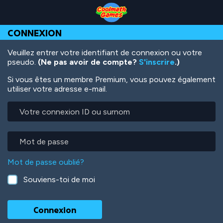
Skip
Skip
Skip
Skip
Aller
to
to
to
to
au
Top
Navigation
Main
Footer
contenu
CONNEXION
of
Content
principal
Page
Veuillez entrer votre identifiant de connexion ou votre
pseudo.
(Ne pas avoir de compte?
S'inscrire
.)
Si vous êtes un membre Premium, vous pouvez également
utiliser votre adresse e-mail.
Votre
connexion
ID
ou
Mot
surnom
de
passe
Mot de passe oublié?
Souviens-toi de moi