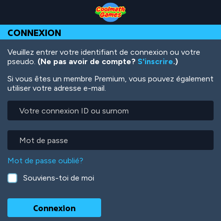
Skip
Skip
Skip
Skip
Aller
to
to
to
to
au
Top
Navigation
Main
Footer
contenu
CONNEXION
of
Content
principal
Page
Veuillez entrer votre identifiant de connexion ou votre
pseudo.
(Ne pas avoir de compte?
S'inscrire
.)
Si vous êtes un membre Premium, vous pouvez également
utiliser votre adresse e-mail.
Votre
connexion
ID
ou
Mot
surnom
de
passe
Mot de passe oublié?
Souviens-toi de moi