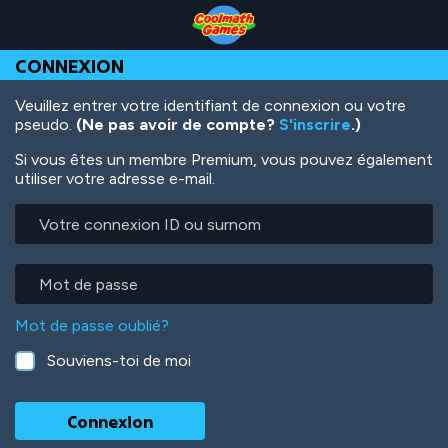
Skip
Skip
Skip
Skip
Aller
to
to
to
to
au
Top
Navigation
Main
Footer
contenu
CONNEXION
of
Content
principal
Page
Veuillez entrer votre identifiant de connexion ou votre
pseudo.
(Ne pas avoir de compte?
S'inscrire
.)
Si vous êtes un membre Premium, vous pouvez également
utiliser votre adresse e-mail.
Votre
connexion
ID
ou
Mot
surnom
de
passe
Mot de passe oublié?
Souviens-toi de moi