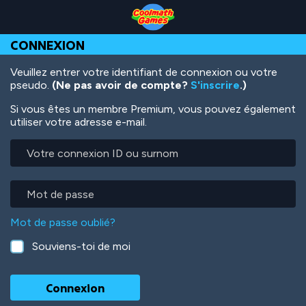
Skip
Skip
Skip
Skip
Aller
to
to
to
to
au
Top
Navigation
Main
Footer
contenu
CONNEXION
of
Content
principal
Page
Veuillez entrer votre identifiant de connexion ou votre
pseudo.
(Ne pas avoir de compte?
S'inscrire
.)
Si vous êtes un membre Premium, vous pouvez également
utiliser votre adresse e-mail.
Votre
connexion
ID
ou
Mot
surnom
de
passe
Mot de passe oublié?
Souviens-toi de moi