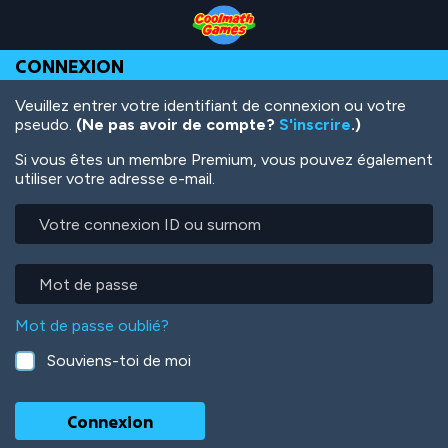
Skip
Skip
Skip
Skip
Aller
to
to
to
to
au
Top
Navigation
Main
Footer
contenu
CONNEXION
of
Content
principal
Page
Veuillez entrer votre identifiant de connexion ou votre
pseudo.
(Ne pas avoir de compte?
S'inscrire
.)
Si vous êtes un membre Premium, vous pouvez également
utiliser votre adresse e-mail.
Votre
connexion
ID
ou
Mot
surnom
de
passe
Mot de passe oublié?
Souviens-toi de moi