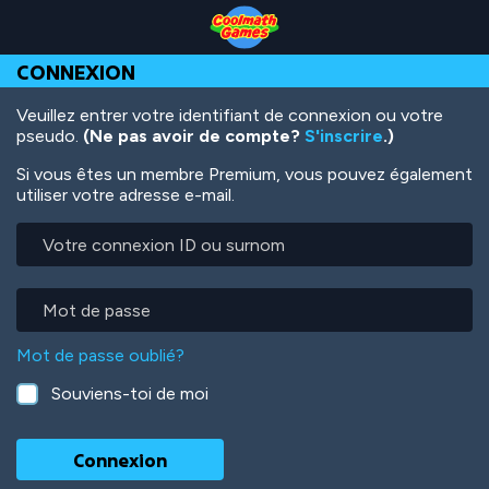
Skip
Skip
Skip
Skip
Aller
to
to
to
to
au
Top
Navigation
Main
Footer
contenu
CONNEXION
of
Content
principal
Page
Veuillez entrer votre identifiant de connexion ou votre
pseudo.
(Ne pas avoir de compte?
S'inscrire
.)
Si vous êtes un membre Premium, vous pouvez également
utiliser votre adresse e-mail.
Votre
connexion
ID
ou
Mot
surnom
de
passe
Mot de passe oublié?
Souviens-toi de moi