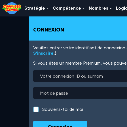
Skip
Skip
Skip
Skip
Aller
to
to
to
to
au
Stratégie
Compétence
Nombres
Logi
Show
Show
Show
Top
Navigation
Main
Footer
contenu
Submenu
Submenu
Subme
of
Content
principal
For
For
For
Page
Stratégie
Compétence
Nombr
CONNEXION
Veuillez entrer votre identifiant de connexio
S'inscrire
.)
Si vous êtes un membre Premium, vous pouvez 
Votre
connexion
ID
ou
Mot
surnom
de
passe
Souviens-toi de moi