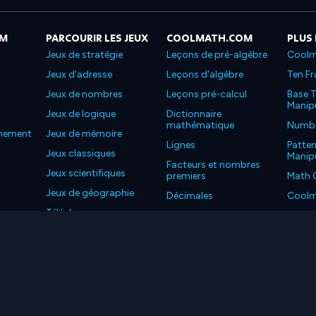
OM
PARCOURIR LES JEUX
COOLMATH.COM
PLUS
Jeux de stratégie
Leçons de pré-algèbre
Coolm
Jeux d'adresse
Leçons d'algèbre
Ten Fr
Jeux de nombres
Leçons pré-calcul
Base T
Manipu
Jeux de logique
Dictionnaire
mathématique
Number
nnement
Jeux de mémoire
Lignes
Patter
Jeux classiques
Manipu
Facteurs et nombres
Jeux scientifiques
premiers
Math 
Jeux de géographie
Décimales
Coolm
Téléchargez nos
Propriétés
Coolm
applications
LC. Tous les droits sont réservés.