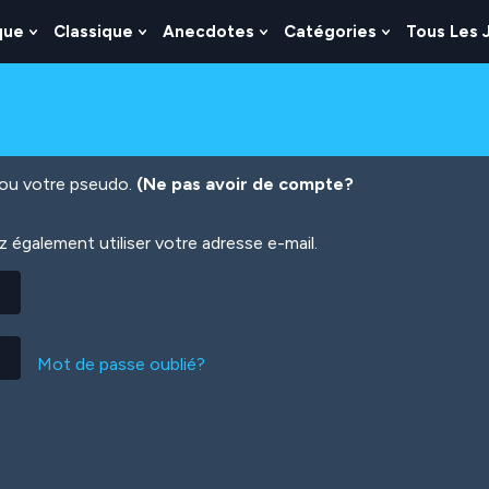
que
Classique
Anecdotes
Catégories
Tous Les 
Show
Show
Show
Show
nu
Submenu
Submenu
Submenu
Submenu
For
For
For
For
es
Logique
Classique
Anecdotes
Catégories
n ou votre pseudo.
(Ne pas avoir de compte?
également utiliser votre adresse e-mail.
Mot de passe oublié?