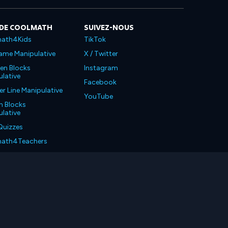
 DE COOLMATH
SUIVEZ-NOUS
ath4Kids
TikTok
ame Manipulative
X / Twitter
en Blocks
Instagram
lative
Facebook
 Line Manipulative
YouTube
n Blocks
lative
Quizzes
ath4Teachers
ath4Parents