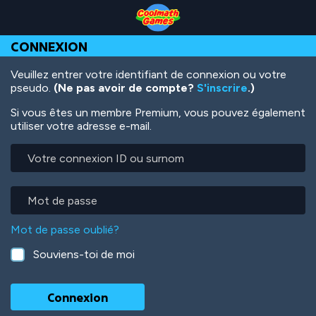
Skip
Skip
Skip
Skip
Aller
to
to
to
to
au
Top
Navigation
Main
Footer
contenu
CONNEXION
of
Content
principal
Page
Veuillez entrer votre identifiant de connexion ou votre
pseudo.
(Ne pas avoir de compte?
S'inscrire
.)
Si vous êtes un membre Premium, vous pouvez également
utiliser votre adresse e-mail.
Votre
connexion
ID
ou
Mot
surnom
de
passe
Mot de passe oublié?
Souviens-toi de moi