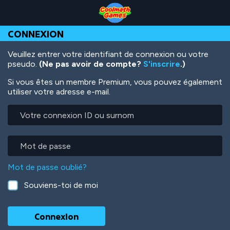
Skip
Skip
Skip
Skip
Aller
to
to
to
to
au
Top
Navigation
Main
Footer
contenu
CONNEXION
of
Content
principal
Page
Veuillez entrer votre identifiant de connexion ou votre
pseudo.
(Ne pas avoir de compte?
S'inscrire
.)
Si vous êtes un membre Premium, vous pouvez également
utiliser votre adresse e-mail.
Votre
connexion
ID
ou
Mot
surnom
de
passe
Mot de passe oublié?
Souviens-toi de moi