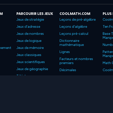
OM
PARCOURIR LES JEUX
COOLMATH.COM
PLUS
Jeux de stratégie
Leçons de pré-algèbre
Coolm
Jeux d'adresse
Leçons d'algèbre
Ten Fr
Jeux de nombres
Leçons pré-calcul
Base T
Manipu
Jeux de logique
Dictionnaire
mathématique
Number
nnement
Jeux de mémoire
Lignes
Patter
Jeux classiques
Manipu
Facteurs et nombres
Jeux scientifiques
premiers
Math 
Jeux de géographie
Décimales
Coolm
Téléchargez nos
Propriétés
Coolm
applications
LC. Tous les droits sont réservés.