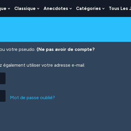
que
Classique
Anecdotes
Catégories
Tous Les 
Show
Show
Show
Show
nu
Submenu
Submenu
Submenu
Submenu
For
For
For
For
es
Logique
Classique
Anecdotes
Catégories
n ou votre pseudo.
(Ne pas avoir de compte?
également utiliser votre adresse e-mail.
Mot de passe oublié?