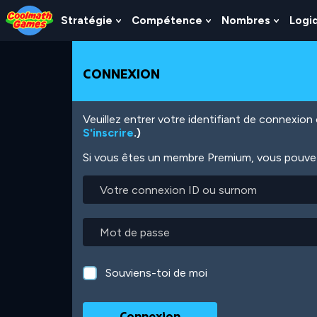
Skip
Skip
Skip
Skip
Aller
to
to
to
to
au
Stratégie
Compétence
Nombres
Logi
Show
Show
Show
Top
Navigation
Main
Footer
contenu
Submenu
Submenu
Subme
of
Content
principal
For
For
For
Page
Stratégie
Compétence
Nombr
CONNEXION
Veuillez entrer votre identifiant de connexio
S'inscrire
.)
Si vous êtes un membre Premium, vous pouvez 
Votre
connexion
ID
ou
Mot
surnom
de
passe
Souviens-toi de moi