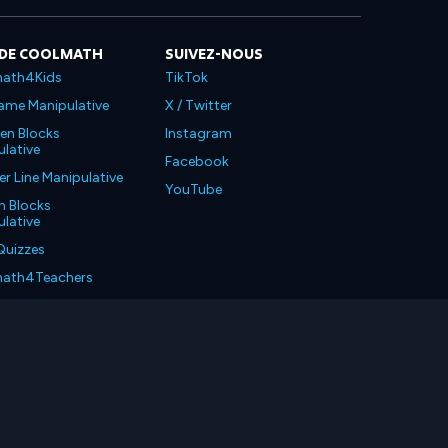
 DE COOLMATH
SUIVEZ-NOUS
ath4Kids
TikTok
ame Manipulative
X / Twitter
en Blocks
Instagram
lative
Facebook
 Line Manipulative
YouTube
n Blocks
lative
Quizzes
ath4Teachers
ath4Parents