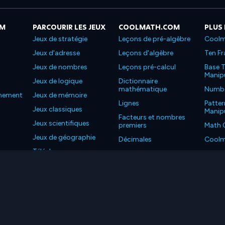
OM
PARCOURIR LES JEUX
COOLMATH.COM
PLUS
Jeux de stratégie
Leçons de pré-algèbre
Coolm
Jeux d'adresse
Leçons d'algèbre
Ten Fr
Jeux de nombres
Leçons pré-calcul
Base T
Manipu
Jeux de logique
Dictionnaire
mathématique
Number
nnement
Jeux de mémoire
Lignes
Patter
Jeux classiques
Manipu
Facteurs et nombres
Jeux scientifiques
premiers
Math 
Jeux de géographie
Décimales
Coolm
Téléchargez nos
Propriétés
Coolm
applications
LC. Tous les droits sont réservés.