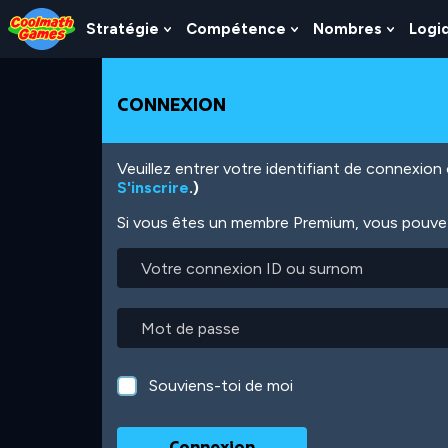
Skip
Skip
Skip
Skip
Aller
to
to
to
to
au
Stratégie
Compétence
Nombres
Logi
Show
Show
Show
Top
Navigation
Main
Footer
contenu
Submenu
Submenu
Subme
of
Content
principal
For
For
For
Page
Stratégie
Compétence
Nombr
CONNEXION
Veuillez entrer votre identifiant de connexio
S'inscrire
.)
Si vous êtes un membre Premium, vous pouvez 
Votre
connexion
ID
ou
Mot
surnom
de
passe
Souviens-toi de moi