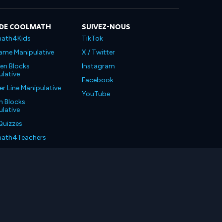
 DE COOLMATH
SUIVEZ-NOUS
ath4Kids
TikTok
ame Manipulative
X / Twitter
en Blocks
Instagram
lative
Facebook
 Line Manipulative
YouTube
n Blocks
lative
Quizzes
ath4Teachers
ath4Parents