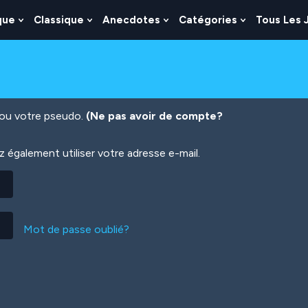
que
Classique
Anecdotes
Catégories
Tous Les 
Show
Show
Show
Show
nu
Submenu
Submenu
Submenu
Submenu
For
For
For
For
es
Logique
Classique
Anecdotes
Catégories
n ou votre pseudo.
(Ne pas avoir de compte?
également utiliser votre adresse e-mail.
Mot de passe oublié?