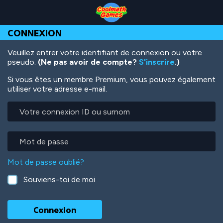
Skip
Skip
Skip
Skip
Aller
to
to
to
to
au
Top
Navigation
Main
Footer
contenu
CONNEXION
of
Content
principal
Page
Veuillez entrer votre identifiant de connexion ou votre
pseudo.
(Ne pas avoir de compte?
S'inscrire
.)
Si vous êtes un membre Premium, vous pouvez également
utiliser votre adresse e-mail.
Votre
connexion
ID
ou
Mot
surnom
de
passe
Mot de passe oublié?
Souviens-toi de moi