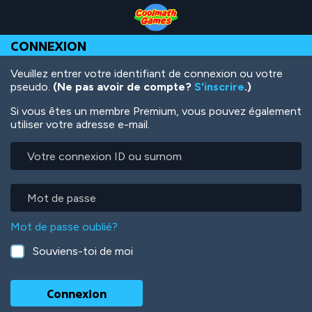
Skip
Skip
Skip
Skip
Aller
to
to
to
to
au
Top
Navigation
Main
Footer
contenu
CONNEXION
of
Content
principal
Page
Veuillez entrer votre identifiant de connexion ou votre
pseudo.
(Ne pas avoir de compte?
S'inscrire
.)
Si vous êtes un membre Premium, vous pouvez également
utiliser votre adresse e-mail.
Votre
connexion
ID
ou
Mot
surnom
de
passe
Mot de passe oublié?
Souviens-toi de moi