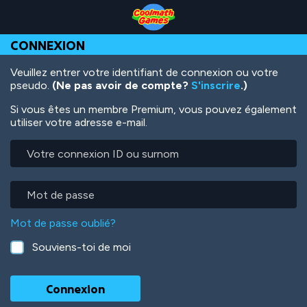
Skip
Skip
Skip
Skip
Aller
to
to
to
to
au
Top
Navigation
Main
Footer
contenu
CONNEXION
of
Content
principal
Page
Veuillez entrer votre identifiant de connexion ou votre
pseudo.
(Ne pas avoir de compte?
S'inscrire
.)
Si vous êtes un membre Premium, vous pouvez également
utiliser votre adresse e-mail.
Votre
connexion
ID
ou
Mot
surnom
de
passe
Mot de passe oublié?
Souviens-toi de moi