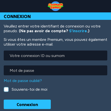
Skip
Skip
Skip
Skip
Aller
to
to
to
to
au
Top
Navigation
Main
Footer
contenu
CONNEXION
of
Content
principal
Page
Veuillez entrer votre identifiant de connexion ou votre
pseudo.
(Ne pas avoir de compte?
S'inscrire
.)
Si vous êtes un membre Premium, vous pouvez également
utiliser votre adresse e-mail.
Votre
connexion
ID
ou
Mot
surnom
de
passe
Mot de passe oublié?
Souviens-toi de moi