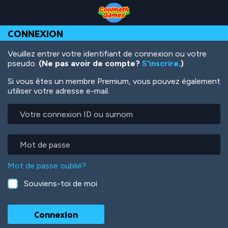
Skip
Skip
Skip
Skip
Aller
to
to
to
to
au
Top
Navigation
Main
Footer
contenu
CONNEXION
of
Content
principal
Page
Veuillez entrer votre identifiant de connexion ou votre
pseudo.
(Ne pas avoir de compte?
S'inscrire
.)
Si vous êtes un membre Premium, vous pouvez également
utiliser votre adresse e-mail.
Votre
connexion
ID
ou
Mot
surnom
de
passe
Mot de passe oublié?
Souviens-toi de moi