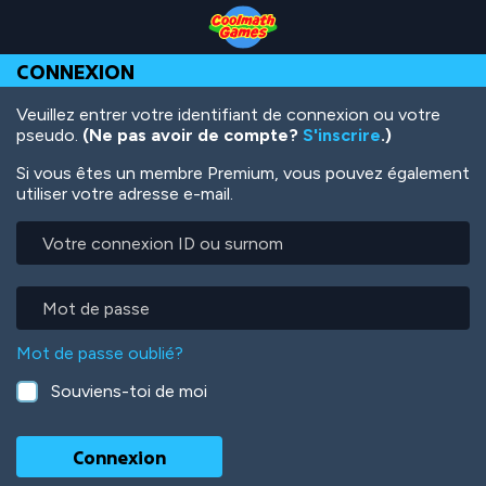
Skip
Skip
Skip
Skip
Aller
to
to
to
to
au
Top
Navigation
Main
Footer
contenu
CONNEXION
of
Content
principal
Page
Veuillez entrer votre identifiant de connexion ou votre
pseudo.
(Ne pas avoir de compte?
S'inscrire
.)
Si vous êtes un membre Premium, vous pouvez également
utiliser votre adresse e-mail.
Votre
connexion
ID
ou
Mot
surnom
de
passe
Mot de passe oublié?
Souviens-toi de moi