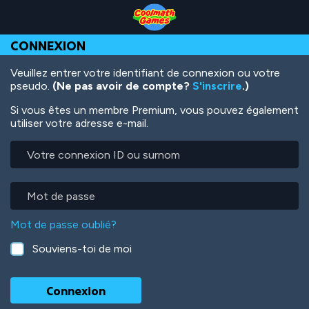
Skip
Skip
Skip
Skip
Aller
to
to
to
to
au
Top
Navigation
Main
Footer
contenu
CONNEXION
of
Content
principal
Page
Veuillez entrer votre identifiant de connexion ou votre
pseudo.
(Ne pas avoir de compte?
S'inscrire
.)
Si vous êtes un membre Premium, vous pouvez également
utiliser votre adresse e-mail.
Votre
connexion
ID
ou
Mot
surnom
de
passe
Mot de passe oublié?
Souviens-toi de moi