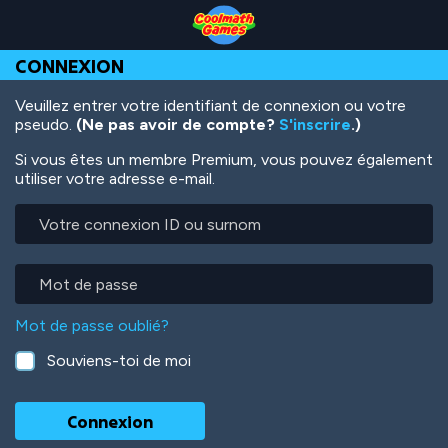
Skip
Skip
Skip
Skip
Aller
to
to
to
to
au
Top
Navigation
Main
Footer
contenu
CONNEXION
of
Content
principal
Page
Veuillez entrer votre identifiant de connexion ou votre
pseudo.
(Ne pas avoir de compte?
S'inscrire
.)
Si vous êtes un membre Premium, vous pouvez également
utiliser votre adresse e-mail.
Votre
connexion
ID
ou
Mot
surnom
de
passe
Mot de passe oublié?
Souviens-toi de moi